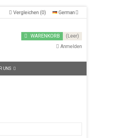
Vergleichen
(
0
)
German
WARENKORB
(Leer)
Anmelden
R UNS