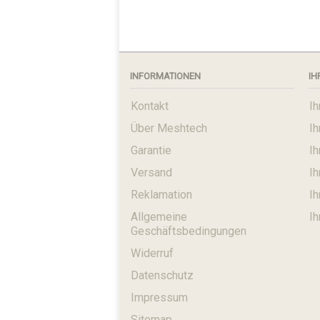
INFORMATIONEN
IH
Kontakt
Ih
Über Meshtech
I
Garantie
I
Versand
I
Reklamation
Ih
Allgemeine
Ih
Geschäftsbedingungen
Widerruf
Datenschutz
Impressum
Sitemap