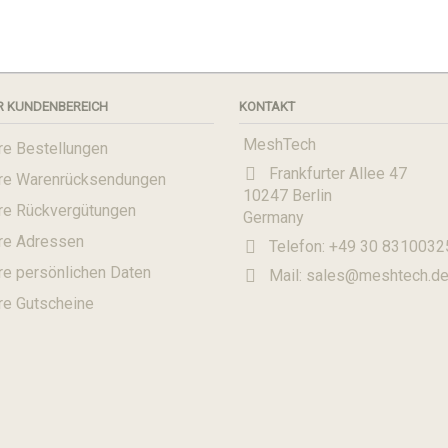
R KUNDENBEREICH
KONTAKT
MeshTech
re Bestellungen
Frankfurter Allee 47
hre Warenrücksendungen
10247 Berlin
hre Rückvergütungen
Germany
hre Adressen
Telefon:
+49 30 8310032
re persönlichen Daten
Mail:
sales@meshtech.d
re Gutscheine