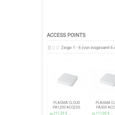
ACCESS POINTS
Zeige 1 - 6 (von insgesamt 6 A
PLASMA CLOUD
PLASMA C
PA1200 ACCESS
PA300 AC
POINT
POINT
211,25 €
111,05 €
inkl. MwSt.
zzgl. Versandkosten
ink
ab
ab