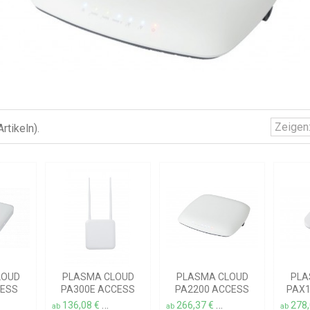
rtikeln).
LOUD
PLASMA CLOUD
PLASMA CLOUD
PLA
CESS
PA300E ACCESS
PA2200 ACCESS
PAX1
POINT
POINT
136,08 €
266,37 €
278
l. MwSt.
zzgl. Versandkosten
inkl. MwSt.
zzgl. Versandkosten
inkl. MwSt.
zzgl. Versa
ab
ab
ab