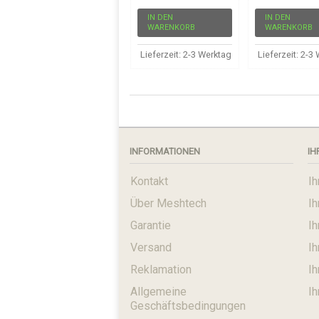
IN DEN
IN DEN
WARENKORB
WARENKORB
Lieferzeit: 2-3 Werktage ab Zahlungseinga
Lieferzeit: 2-
INFORMATIONEN
IH
Kontakt
Ih
Über Meshtech
I
Garantie
I
Versand
I
Reklamation
Ih
Allgemeine
Ih
Geschäftsbedingungen