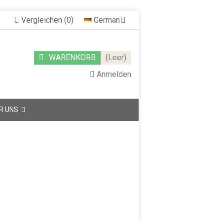
Vergleichen
(
0
)
German
WARENKORB
(Leer)
Anmelden
R UNS