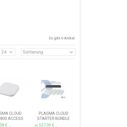
Es gibt 6 Artikel.
SMA CLOUD
PLASMA CLOUD
800 ACCESS
STARTER BUNDLE
POINT
,08 €
537,36 €
ndkosten
inkl. MwSt.
zzgl. Versandkosten
inkl. MwSt.
zzgl. Versandkosten
ab