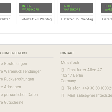
IN DEN
IN DEN
IN D
WARENKORB
WARENKORB
WAR
ng
3 Werktage ab Zahlungseingang
Lieferzeit: 2-3 Werktage ab Zahlungseingang
Lieferzeit: 2-3 Werktage ab Zahlun
Liefer
R KUNDENBEREICH
KONTAKT
MeshTech
re Bestellungen
Frankfurter Allee 47
hre Warenrücksendungen
10247 Berlin
hre Rückvergütungen
Germany
hre Adressen
Telefon:
+49 30 8310032
re persönlichen Daten
Mail:
sales@meshtech.d
re Gutscheine