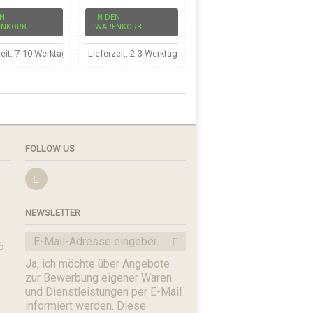
EN
IN DEN
ENKORB
WARENKORB
gseingang
zeit: 7-10 Werktage ab Zahlungseingang
Lieferzeit: 2-3 Werktage ab Zahlungseingang
FOLLOW US
NEWSLETTER
5
Ja, ich möchte über Angebote
e
zur Bewerbung eigener Waren
und Dienstleistungen per E-Mail
informiert werden. Diese